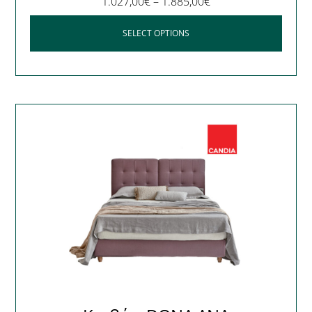
1.027,00
€
–
1.885,00
€
SELECT OPTIONS