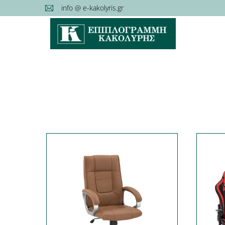
Skip
info @ e-kakolyris.gr
to
Άρχική
Εταιρεία
content