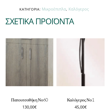
quantity
Μικροέπιπλα
Καλόγερος
ΚΑΤΗΓΟΡΊΑ:
,
ΣΧΕΤΙΚΆ ΠΡΟΪΌΝΤΑ
Παπουτσοθήκη Νο60
Καλόγερος Νο1
130,00
€
45,00
€