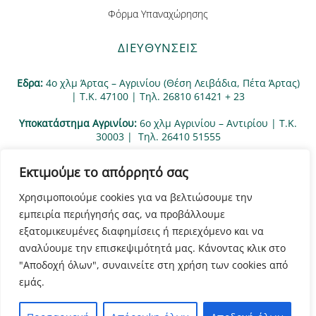
Φόρμα Υπαναχώρησης
ΔΙΕΥΘΥΝΣΕΙΣ
Εδρα:
4ο χλμ Άρτας – Αγρινίου (Θέση Λειβάδια, Πέτα Άρτας)
| Τ.Κ. 47100 | Τηλ. 26810 61421 + 23
Υποκατάστημα Αγρινίου:
6ο χλμ Αγρινίου – Αντιρίου | Τ.Κ.
30003 | Tηλ. 26410 51555
Εκτιμούμε το απόρρητό σας
Χρησιμοποιούμε cookies για να βελτιώσουμε την
εμπειρία περιήγησής σας, να προβάλλουμε
εξατομικευμένες διαφημίσεις ή περιεχόμενο και να
αναλύουμε την επισκεψιμότητά μας. Κάνοντας κλικ στο
"Αποδοχή όλων", συναινείτε στη χρήση των cookies από
©
E-kakolyris
2021 | Powered by
Entiposis
| All rights
εμάς.
reserved