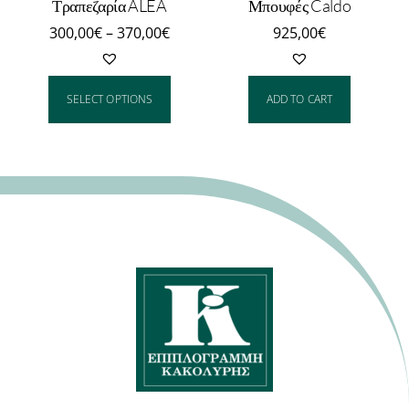
Τραπεζαρία ALEA
Μπουφές Caldo
300,00
€
–
370,00
€
925,00
€
SELECT OPTIONS
ADD TO CART