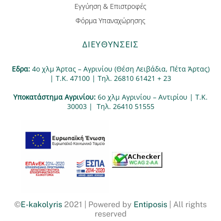
Εγγύηση & Επιστροφές
Φόρμα Υπαναχώρησης
ΔΙΕΥΘΥΝΣΕΙΣ
Εδρα:
4ο χλμ Άρτας – Αγρινίου (Θέση Λειβάδια, Πέτα Άρτας)
| Τ.Κ. 47100 | Τηλ. 26810 61421 + 23
Υποκατάστημα Αγρινίου:
6ο χλμ Αγρινίου – Αντιρίου | Τ.Κ.
30003 | Tηλ. 26410 51555
©
E-kakolyris
2021 | Powered by
Entiposis
| All rights
reserved