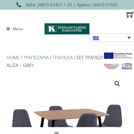
Skip
Άρτα: 26810 61421 + 23 | Αγρίνιο: 26410 51555
to
content
Menu
HOME
/
ΤΡΑΠΕΖΑΡΊΑ
/
ΤΡΑΠΈΖΙΑ
/ ΣΕΤ ΤΡΑΠΕΖΑΡΙΑΣ 5ΤΜΧ
ALIZA – GREY